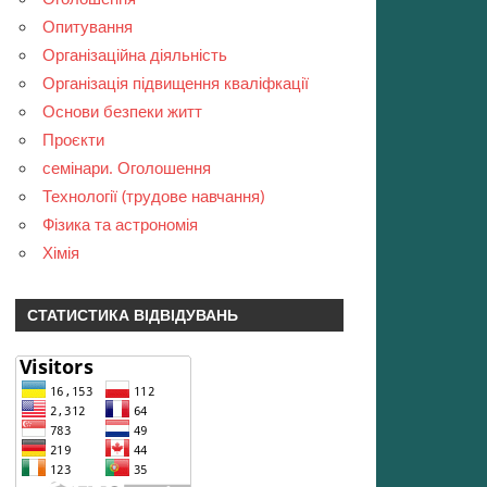
Опитування
Організаційна діяльність
Організація підвищення кваліфкації
Основи безпеки житт
Проєкти
семінари. Оголошення
Технології (трудове навчання)
Фізика та астрономія
Хімія
СТАТИСТИКА ВІДВІДУВАНЬ