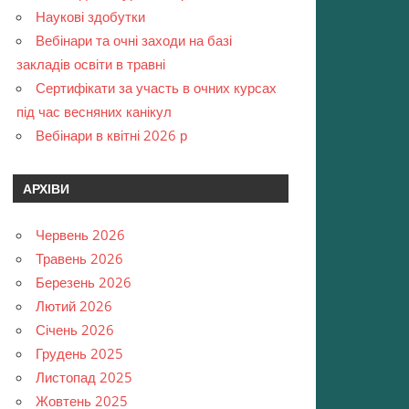
Наукові здобутки
Вебінари та очні заходи на базі
закладів освіти в травні
Сертифікати за участь в очних курсах
під час весняних канікул
Вебінари в квітні 2026 р
АРХІВИ
Червень 2026
Травень 2026
Березень 2026
Лютий 2026
Січень 2026
Грудень 2025
Листопад 2025
Жовтень 2025