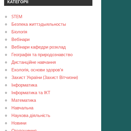
КАТЕГОРІЇ
STEM
Безпека життэдыяльносты
Біологія
Вебінари
Вебінари кафедри розклад
Географія та природознавство
Дистанційне навчання
Екологія, основи здоров'я
Захист України (Захист Вітчизни)
Інформатика
Інформатика та ІКТ
Математика
Навчальна
Наукова діяльність
Новини
Оголошення