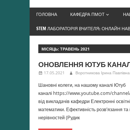
ПМОТ
ГОЛОВНА
КАФЕДРА ПМОТ
НА
Інститут
STEM ЛАБОРАТОРІЯ ВЧИТЕЛЯ: ОНЛАЙН НА
післядипломної
освіти
МІСЯЦЬ:
ТРАВЕНЬ 2021
Університету
ОНОВЛЕННЯ ЮТУБ КАНА
Грінченка
17.05.2021
Воротникова Ірина Павлівна
Шановні колеги, на нашому каналі Ютуб
каналі https://www.youtube.com/channe
від викладачів кафедри Електронні освітні
математики. Ефективність розв’язання та
нерівностей (Рудик