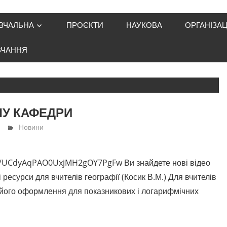
ВЧАЛЬНА
ПРОЄКТИ
НАУКОВА
ОРГАНІЗАЦ
ВЧАННЯ
ЛУ КАФЕДРИ
Новини
l/UCdyAqPAO0UxjMH2gOY7PgFw Ви знайдете нові відео
 ресурси для вчителів географії (Косик В.М.) Для вчителів
 його оформлення для показникових і логарифмічних