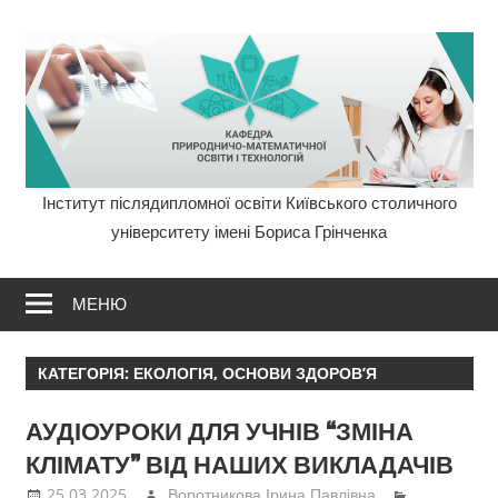
Перейти
до
вмісту
Інститут післядипломної освіти Київського столичного
Кафедра
університету імені Бориса Грінченка
ПМОТ
МЕНЮ
Інститут
післядиплом
КАТЕГОРІЯ:
ЕКОЛОГІЯ, ОСНОВИ ЗДОРОВ’Я
освіти
АУДІОУРОКИ ДЛЯ УЧНІВ “ЗМІНА
Університету
КЛІМАТУ” ВІД НАШИХ ВИКЛАДАЧІВ
25.03.2025
Воротникова Ірина Павлівна