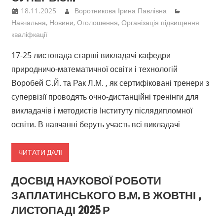
18.11.2025
Воротникова Ірина Павлівна
Навчальна
,
Новини
,
Оголошення
,
Організація підвищення
кваліфкації
17-25 листопада старші викладачі кафедри
природничо-математичної освіти і технологій
Воробей С.Й. та Рак Л.М. , як сертифіковані тренери з
супервізії проводять очно-дистанційні тренінги для
викладачів і методистів Інституту післядипломної
освіти. В навчанні беруть участь всі викладачі
ЧИТАТИ ДАЛІ
ДОСВІД НАУКОВОЇ РОБОТИ
ЗАПЛАТИНСЬКОГО В.М. В ЖОВТНІ ,
ЛИСТОПАДІ 2025 Р