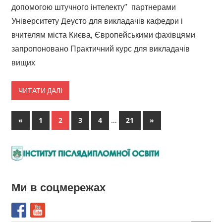
допомогою штучного інтелекту” партнерами
Університету Деусто для викладачів кафедри і
вчителям міста Києва, Європейськими фахівцями
запропоновано Практичний курс для викладачів
вищих
ЧИТАТИ ДАЛІ
Пагінація
Попередні
…
Наступні
«
1
2
3
4
21
»
записи
записи
записів
Ми в соцмережах