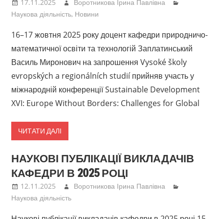
17.11.2025
Воротникова Ірина Павлівна
Наукова діяльність
,
Новини
16–17 жовтня 2025 року доцент кафедри природничо-
математичної освіти та технологій Заплатинський
Василь Миронович на запрошення Vysoké školy
evropských a regionálních studií прийняв участь у
міжнародній конференції Sustainable Development
XVI: Europe Without Borders: Challenges for Global
ЧИТАТИ ДАЛІ
НАУКОВІ ПУБЛІКАЦІЇ ВИКЛАДАЧІВ
КАФЕДРИ В 2025 РОЦІ
12.11.2025
Воротникова Ірина Павлівна
Наукова діяльність
Наукові публікації викладачів кафедри в 2025 році 15