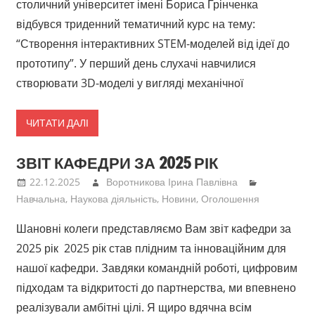
столичний університет імені Бориса Грінченка
відбувся триденний тематичний курс на тему:
“Створення інтерактивних STEM-моделей від ідеї до
прототипу”. У перший день слухачі навчилися
створювати 3D-моделі у вигляді механічної
ЧИТАТИ ДАЛІ
ЗВІТ КАФЕДРИ ЗА 2025 РІК
22.12.2025
Воротникова Ірина Павлівна
Навчальна
,
Наукова діяльність
,
Новини
,
Оголошення
Шановні колеги представляємо Вам звіт кафедри за
2025 рік 2025 рік став плідним та інноваційним для
нашої кафедри. Завдяки командній роботі, цифровим
підходам та відкритості до партнерства, ми впевнено
реалізували амбітні цілі. Я щиро вдячна всім