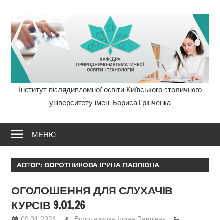
Перейти
до
вмісту
Інститут післядипломної освіти Київського столичного
Кафедра
університету імені Бориса Грінченка
ПМОТ
МЕНЮ
Інститут
післядиплом
АВТОР:
ВОРОТНИКОВА ІРИНА ПАВЛІВНА
освіти
ОГОЛОШЕННЯ ДЛЯ СЛУХАЧІВ
Університету
КУРСІВ 9.01.26
09.01.2026
Воротникова Ірина Павлівна