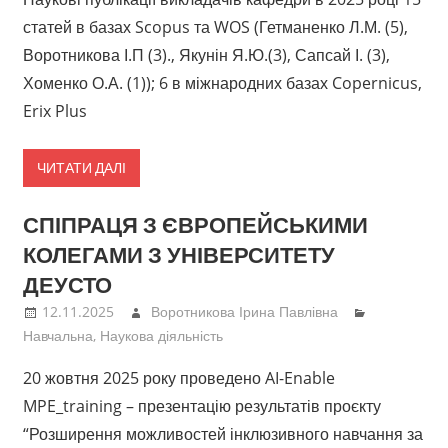
статей в базах Scopus та WOS (Гетманенко Л.М. (5),
Воротникова І.П (3)., Якунін Я.Ю.(3), Сапсай І. (3),
Хоменко О.А. (1)); 6 в міжнародних базах Copernicus,
Erix Plus
ЧИТАТИ ДАЛІ
СПІПРАЦЯ З ЄВРОПЕЙСЬКИМИ
КОЛЕГАМИ З УНІВЕРСИТЕТУ
ДЕУСТО
12.11.2025
Воротникова Ірина Павлівна
Навчальна
,
Наукова діяльність
20 жовтня 2025 року проведено AI-Enable
MPE_training – презентацію результатів проєкту
“Розширення можливостей інклюзивного навчання за