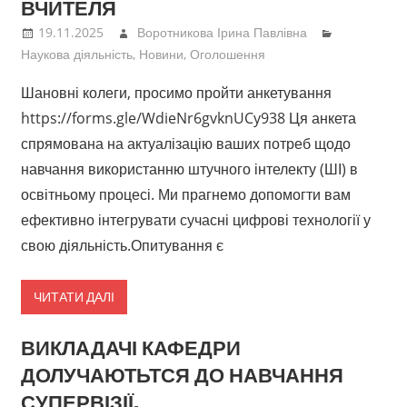
ВЧИТЕЛЯ
19.11.2025
Воротникова Ірина Павлівна
Наукова діяльність
,
Новини
,
Оголошення
Шановні колеги, просимо пройти анкетування
https://forms.gle/WdieNr6gvknUCy938 Ця анкета
спрямована на актуалізацію ваших потреб щодо
навчання використанню штучного інтелекту (ШІ) в
освітньому процесі. Ми прагнемо допомогти вам
ефективно інтегрувати сучасні цифрові технології у
свою діяльність.Опитування є
ЧИТАТИ ДАЛІ
ВИКЛАДАЧІ КАФЕДРИ
ДОЛУЧАЮТЬТСЯ ДО НАВЧАННЯ
СУПЕРВІЗІЇ.