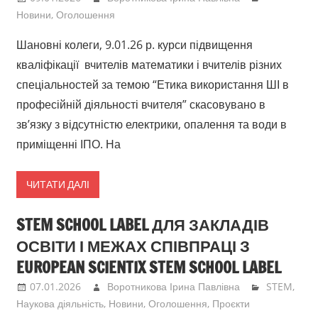
Грінченка
Новини
,
Оголошення
Шановні колеги, 9.01.26 р. курси підвищення
кваліфікації вчителів математики і вчителів різних
спеціальностей за темою “Етика використання ШІ в
професійній діяльності вчителя” скасовувано в
зв’язку з відсутністю електрики, опалення та води в
приміщенні ІПО. На
ЧИТАТИ ДАЛІ
STEM SCHOOL LABEL ДЛЯ ЗАКЛАДІВ
ОСВІТИ І МЕЖАХ СПІВПРАЦІ З
EUROPEAN SCIENTIX STEM SCHOOL LABEL
07.01.2026
Воротникова Ірина Павлівна
STEM
,
Наукова діяльність
,
Новини
,
Оголошення
,
Проєкти