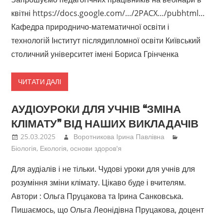
квітні https://docs.google.com/…/2PACX…/pubhtml…
Кафедра природничо-математичної освіти і
технологій Інститут післядипломної освіти Київський
столичний університет імені Бориса Грінченка
ЧИТАТИ ДАЛІ
АУДІОУРОКИ ДЛЯ УЧНІВ “ЗМІНА
КЛІМАТУ” ВІД НАШИХ ВИКЛАДАЧІВ
25.03.2025
Воротникова Ірина Павлівна
Біологія
,
Екологія, основи здоров'я
Для аудіалів і не тільки. Чудові уроки для учнів для
розуміння зміни клімату. Цікаво буде і вчителям.
Автори : Ольга Пруцакова та Ірина Санковська.
Пишаємось, що Ольга Леонідівна Пруцакова, доцент