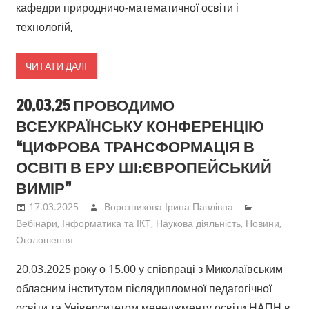
кафедри природничо-математичної освіти і
технологій,
ЧИТАТИ ДАЛІ
20.03.25 ПРОВОДИМО
ВСЕУКРАЇНСЬКУ КОНФЕРЕНЦІЮ
“ЦИФРОВА ТРАНСФОРМАЦІЯ В
ОСВІТІ В ЕРУ ШІ:ЄВРОПЕЙСЬКИЙ
ВИМІР”
17.03.2025
Воротникова Ірина Павлівна
Вебінари
,
Інформатика та ІКТ
,
Наукова діяльність
,
Новини
,
Оголошення
20.03.2025 року о 15.00 у співпраці з Миколаївським
обласним інститутом післядипломної педагогічної
освіти та Університетом менеджменту освіти НАПН в