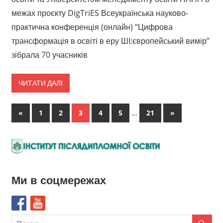
межах проєкту DigTriES Всеукраїнська науково-
практична конференція (онлайн) “Цифрова
трансформація в освіті в еру ШІ:європейський вимір”
зібрала 70 учасників
ЧИТАТИ ДАЛІ
Пагінація
Попередні
…
Наступні
«
1
2
3
4
5
21
»
записи
записи
записів
Ми в соцмережах