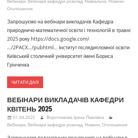
Вебінари
,
Вебінари кафедри розклад
,
Навчальна
,
Новини
,
Оголошення
Запрошуємо на вебінари викладачів Кафедра
природничо-математичної освіти і технологій в травні
2025 року https://docs.google.com/
…/2PACX…/pubhtml… Інститут післядипломної освіти
Київський столичний університет імені Бориса
Грінченка
ЧИТАТИ ДАЛІ
ВЕБІНАРИ ВИКЛАДАЧІВ КАФЕДРИ
КВІТЕНЬ 2025
01.04.2025
Воротникова Ірина Павлівна
Вебінари
,
Вебінари кафедри розклад
,
Новини
,
Оголошення
Запрошуємо педагогічних працівників на вебінари в