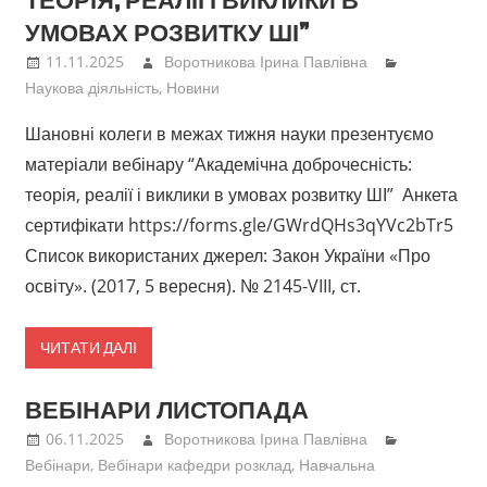
Грінченка
УМОВАХ РОЗВИТКУ ШІ”
11.11.2025
Воротникова Ірина Павлівна
Наукова діяльність
,
Новини
Шановні колеги в межах тижня науки презентуємо
матеріали вебінару “Академічна доброчесність:
теорія, реалії і виклики в умовах розвитку ШІ” Анкета
сертифікати https://forms.gle/GWrdQHs3qYVc2bTr5
Список використаних джерел: Закон України «Про
освіту». (2017, 5 вересня). № 2145-VIII, ст.
ЧИТАТИ ДАЛІ
ВЕБІНАРИ ЛИСТОПАДА
06.11.2025
Воротникова Ірина Павлівна
Вебінари
,
Вебінари кафедри розклад
,
Навчальна