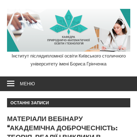
Перейти
до
вмісту
Інститут післядипломної освіти Київського столичного
Кафедра
університету імені Бориса Грінченка
ПМОТ
МЕНЮ
Інститут
післядиплом
ОСТАННІ ЗАПИСИ
освіти
МАТЕРІАЛИ ВЕБІНАРУ
Університету
“АКАДЕМІЧНА ДОБРОЧЕСНІСТЬ:
ТЕОРІЯ, РЕАЛІЇ І ВИКЛИКИ В